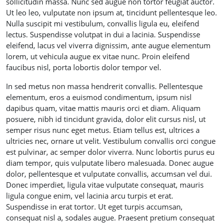
sollicitudin massa. Nunc sed augue non tortor feugiat auctor.
Ut leo leo, vulputate non ipsum at, tincidunt pellentesque leo.
Nulla suscipit mi vestibulum, convallis ligula eu, eleifend
lectus. Suspendisse volutpat in dui a lacinia. Suspendisse
eleifend, lacus vel viverra dignissim, ante augue elementum
lorem, ut vehicula augue ex vitae nunc. Proin eleifend
faucibus nisl, porta lobortis dolor tempor vel.
In sed metus non massa hendrerit convallis. Pellentesque
elementum, eros a euismod condimentum, ipsum nisl
dapibus quam, vitae mattis mauris orci et diam. Aliquam
posuere, nibh id tincidunt gravida, dolor elit cursus nisl, ut
semper risus nunc eget metus. Etiam tellus est, ultrices a
ultricies nec, ornare ut velit. Vestibulum convallis orci congue
est pulvinar, ac semper dolor viverra. Nunc lobortis purus eu
diam tempor, quis vulputate libero malesuada. Donec augue
dolor, pellentesque et vulputate convallis, accumsan vel dui.
Donec imperdiet, ligula vitae vulputate consequat, mauris
ligula congue enim, vel lacinia arcu turpis et erat.
Suspendisse in erat tortor. Ut eget turpis accumsan,
consequat nisl a, sodales augue. Praesent pretium consequat