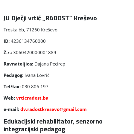
JU Dječji vrtić „RADOST“ Kreševo
Troska bb, 71260 Kreševo
ID:
4236134760000
Ž.r.:
3060420000001889
Ravnateljica:
Dajana Pecirep
Pedagog:
Ivana Lovrić
Tel/fax:
030 806 197
Web:
vrticradost.ba
e-mail:
dv.radostkresevo@gmail.com
Edukacijski rehabilitator, senzorno
integracijski pedagog