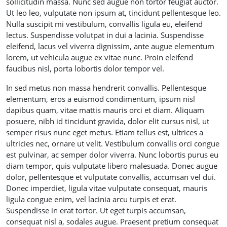
sollicitudin massa. Nunc sed augue non tortor feugiat auctor.
Ut leo leo, vulputate non ipsum at, tincidunt pellentesque leo.
Nulla suscipit mi vestibulum, convallis ligula eu, eleifend
lectus. Suspendisse volutpat in dui a lacinia. Suspendisse
eleifend, lacus vel viverra dignissim, ante augue elementum
lorem, ut vehicula augue ex vitae nunc. Proin eleifend
faucibus nisl, porta lobortis dolor tempor vel.
In sed metus non massa hendrerit convallis. Pellentesque
elementum, eros a euismod condimentum, ipsum nisl
dapibus quam, vitae mattis mauris orci et diam. Aliquam
posuere, nibh id tincidunt gravida, dolor elit cursus nisl, ut
semper risus nunc eget metus. Etiam tellus est, ultrices a
ultricies nec, ornare ut velit. Vestibulum convallis orci congue
est pulvinar, ac semper dolor viverra. Nunc lobortis purus eu
diam tempor, quis vulputate libero malesuada. Donec augue
dolor, pellentesque et vulputate convallis, accumsan vel dui.
Donec imperdiet, ligula vitae vulputate consequat, mauris
ligula congue enim, vel lacinia arcu turpis et erat.
Suspendisse in erat tortor. Ut eget turpis accumsan,
consequat nisl a, sodales augue. Praesent pretium consequat